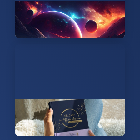
💫 Ambient Space Music Radio ✨
Genieße mit Universe.fm rund um die Uhr
kostenlos entspannende Musik.
Ein Jahr in Affirmationen ✨
Dein treuer Begleiter auf deiner Reise zu
einem Leben in Fülle und Wohlstand. 💎