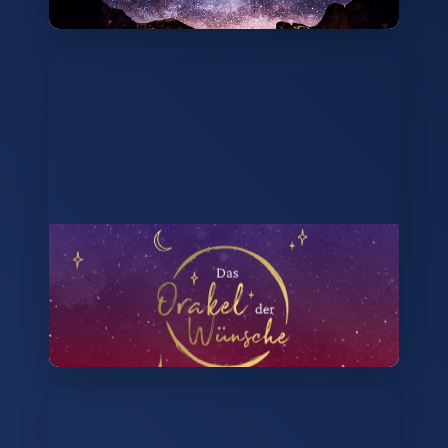
Das Orakel der Wünsche 🔮✨
Du fragst und das Universum antwortet. 70
Karten mit positiven Impulsen vom
Universum warten auf dich. 😍