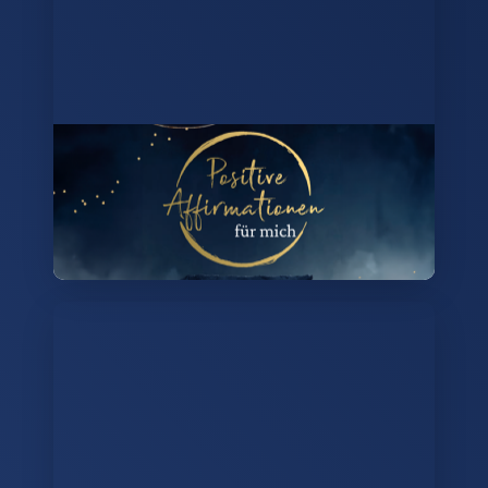
Jeden Tag positive Impulse 💫
Entdecke unser neues Kartenset mit 55
positiven Affirmationen. Das perfekte
Geschenk für dich. Jetzt erhältlich 🥰