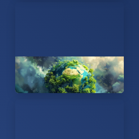
🌍 Nature Ambience Radio 🎶
Tauche ein in faszinierende Naturklänge und
beruhigende Musik mit Terra.fm.